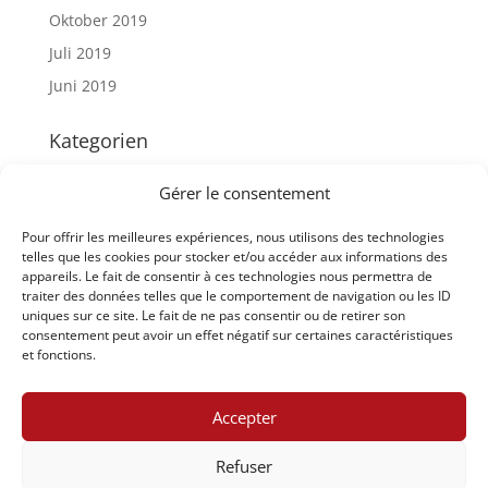
Oktober 2019
Juli 2019
Juni 2019
Kategorien
Artikeln – News
Gérer le consentement
Interkantonale Vergleiche
Pour offrir les meilleures expériences, nous utilisons des technologies
Staatsschreiberkonferenz
telles que les cookies pour stocker et/ou accéder aux informations des
appareils. Le fait de consentir à ces technologies nous permettra de
Meta
traiter des données telles que le comportement de navigation ou les ID
uniques sur ce site. Le fait de ne pas consentir ou de retirer son
Anmelden
consentement peut avoir un effet négatif sur certaines caractéristiques
et fonctions.
Eintrags-Feed
Kommentar-Feed
Accepter
WordPress.org
Refuser