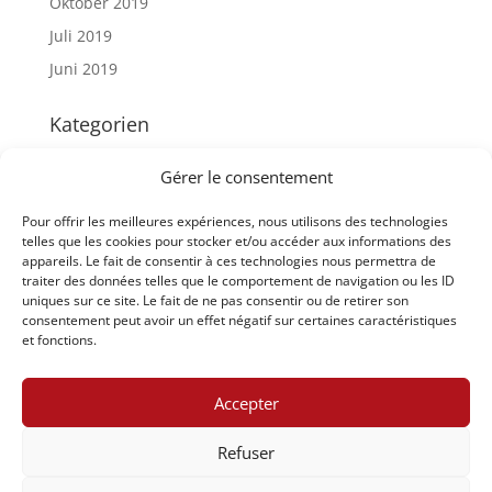
Oktober 2019
Juli 2019
Juni 2019
Kategorien
Artikeln – News
Gérer le consentement
Interkantonale Vergleiche
Pour offrir les meilleures expériences, nous utilisons des technologies
Staatsschreiberkonferenz
telles que les cookies pour stocker et/ou accéder aux informations des
appareils. Le fait de consentir à ces technologies nous permettra de
Meta
traiter des données telles que le comportement de navigation ou les ID
uniques sur ce site. Le fait de ne pas consentir ou de retirer son
Anmelden
consentement peut avoir un effet négatif sur certaines caractéristiques
et fonctions.
Eintrags-Feed
Kommentar-Feed
Accepter
WordPress.org
Refuser