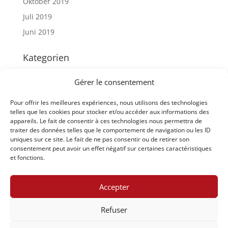
Oktober 2019
Juli 2019
Juni 2019
Kategorien
Artikeln – News
Gérer le consentement
Interkantonale Vergleiche
Pour offrir les meilleures expériences, nous utilisons des technologies
Staatsschreiberkonferenz
telles que les cookies pour stocker et/ou accéder aux informations des
appareils. Le fait de consentir à ces technologies nous permettra de
Meta
traiter des données telles que le comportement de navigation ou les ID
uniques sur ce site. Le fait de ne pas consentir ou de retirer son
Anmelden
consentement peut avoir un effet négatif sur certaines caractéristiques
et fonctions.
Eintrags-Feed
Kommentar-Feed
Accepter
WordPress.org
Refuser