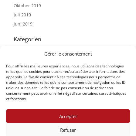
Oktober 2019
Juli 2019
Juni 2019
Kategorien
Artikeln – News
Gérer le consentement
Interkantonale Vergleiche
Pour offrir les meilleures expériences, nous utilisons des technologies
Staatsschreiberkonferenz
telles que les cookies pour stocker et/ou accéder aux informations des
appareils. Le fait de consentir à ces technologies nous permettra de
Meta
traiter des données telles que le comportement de navigation ou les ID
uniques sur ce site. Le fait de ne pas consentir ou de retirer son
Anmelden
consentement peut avoir un effet négatif sur certaines caractéristiques
et fonctions.
Eintrags-Feed
Kommentar-Feed
Accepter
WordPress.org
Refuser