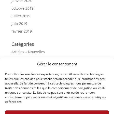
janvier 2020
octobre 2019
juillet 2019
juin 2019
février 2019
Catégories
Articles – Nouvelles
Comparaisons Intercantonales
Gérer le consentement
Conférence des Chanceliers d'Etat
Pour offrir les meilleures expériences, nous utilisons des technologies
Vote électronique
telles que les cookies pour stocker et/ou accéder aux informations des
appareils. Le fait de consentir à ces technologies nous permettra de
Méta
traiter des données telles que le comportement de navigation ou les ID
uniques sur ce site. Le fait de ne pas consentir ou de retirer son
Connexion
consentement peut avoir un effet négatif sur certaines caractéristiques
et fonctions.
Flux des publications
Flux des commentaires