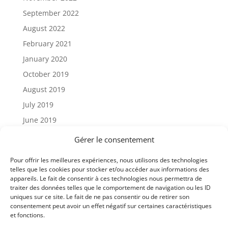
September 2022
August 2022
February 2021
January 2020
October 2019
August 2019
July 2019
June 2019
Gérer le consentement
Categories
Pour offrir les meilleures expériences, nous utilisons des technologies
Articles – News
telles que les cookies pour stocker et/ou accéder aux informations des
appareils. Le fait de consentir à ces technologies nous permettra de
Meta
traiter des données telles que le comportement de navigation ou les ID
uniques sur ce site. Le fait de ne pas consentir ou de retirer son
Log in
consentement peut avoir un effet négatif sur certaines caractéristiques
et fonctions.
Entries feed