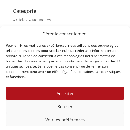
Categorie
Articles – Nouvelles
Comparaisons Intercantonales
Gérer le consentement
Conférence des Chanceliers d'Etat
Pour offrir les meilleures expériences, nous utilisons des technologies
Vote électronique
telles que les cookies pour stocker et/ou accéder aux informations des
appareils. Le fait de consentir à ces technologies nous permettra de
Meta
traiter des données telles que le comportement de navigation ou les ID
uniques sur ce site. Le fait de ne pas consentir ou de retirer son
Accedi
consentement peut avoir un effet négatif sur certaines caractéristiques
et fonctions.
Feed dei contenuti
Feed dei commenti
Accepter
WordPress.org
Refuser
Voir les préférences
Design by Elegant Themes | Powered by WordPress