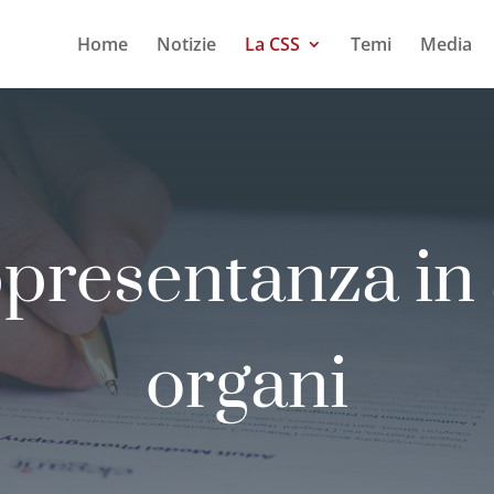
Home
Notizie
La CSS
Temi
Media
presentanza in a
organi