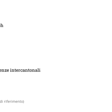
ch
renze intercantonali
di riferimento)